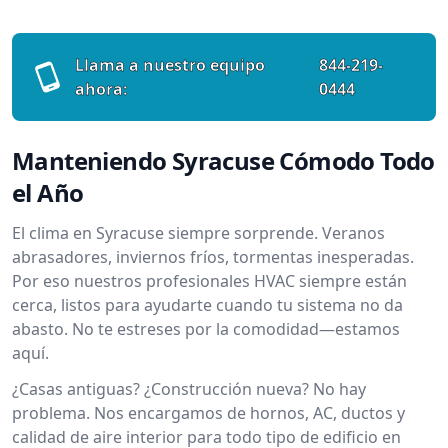
Llama a nuestro equipo
844-219-
ahora:
0444
Manteniendo Syracuse Cómodo Todo
el Año
El clima en Syracuse siempre sorprende. Veranos
abrasadores, inviernos fríos, tormentas inesperadas.
Por eso nuestros profesionales HVAC siempre están
cerca, listos para ayudarte cuando tu sistema no da
abasto. No te estreses por la comodidad—estamos
aquí.
¿Casas antiguas? ¿Construcción nueva? No hay
problema. Nos encargamos de hornos, AC, ductos y
calidad de aire interior para todo tipo de edificio en