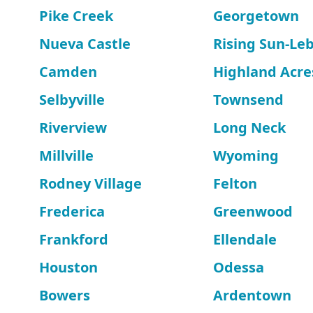
Pike Creek
Georgetown
Nueva Castle
Rising Sun-Le
Camden
Highland Acre
Selbyville
Townsend
Riverview
Long Neck
Millville
Wyoming
Rodney Village
Felton
Frederica
Greenwood
Frankford
Ellendale
Houston
Odessa
Bowers
Ardentown