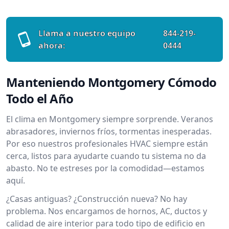
Llama a nuestro equipo
844-219-
ahora:
0444
Manteniendo Montgomery Cómodo
Todo el Año
El clima en Montgomery siempre sorprende. Veranos
abrasadores, inviernos fríos, tormentas inesperadas.
Por eso nuestros profesionales HVAC siempre están
cerca, listos para ayudarte cuando tu sistema no da
abasto. No te estreses por la comodidad—estamos
aquí.
¿Casas antiguas? ¿Construcción nueva? No hay
problema. Nos encargamos de hornos, AC, ductos y
calidad de aire interior para todo tipo de edificio en