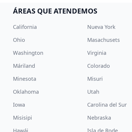
ÁREAS QUE ATENDEMOS
California
Nueva York
Ohio
Masachusets
Washington
Virginia
Máriland
Colorado
Minesota
Misuri
Oklahoma
Utah
Iowa
Carolina del Sur
Misisipi
Nebraska
Hawái
Isla de Rode