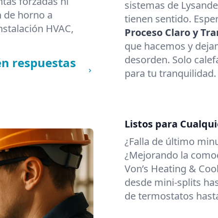
ntas forzadas ni
sistemas de Lysande
n de horno a
tienen sentido. Espe
nstalación HVAC,
Proceso Claro y Tra
que hacemos y dejam
desorden. Solo calef
én respuestas
para tu tranquilidad.
Listos para Cualqui
¿Falla de último min
¿Mejorando la comodi
Von’s Heating & Cool
desde mini-splits has
de termostatos hasta