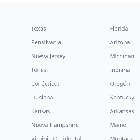
Texas
Florida
Pensilvania
Arizona
Nueva Jersey
Míchigan
Tenesí
Indiana
Conécticut
Oregón
Luisiana
Kentucky
Kansas
Arkansas
Nueva Hampshire
Maine
Virginia Occidental
Montana