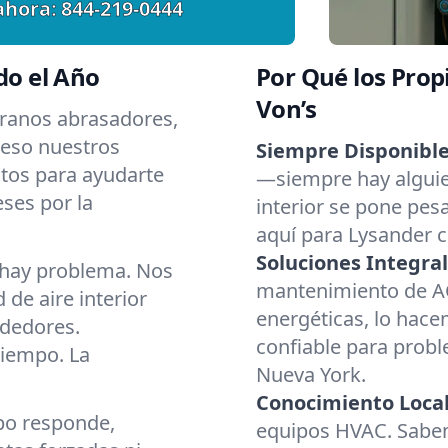
ahora:
844-219-0444
o el Año
Por Qué los Prop
Von’s
eranos abrasadores,
 eso nuestros
Siempre Disponible
stos para ayudarte
—siempre hay alguien
ses por la
interior se pone pesa
aquí para Lysander 
Soluciones Integral
 hay problema. Nos
mantenimiento de AC
de aire interior
energéticas, lo hac
ededores.
confiable para prob
tiempo. La
Nueva York.
Conocimiento Local
po responde,
equipos HVAC. Sabem