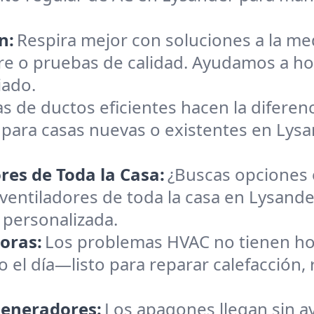
n:
Respira mejor con soluciones a la med
re o pruebas de calidad. Ayudamos a h
iado.
s de ductos eficientes hacen la diferen
para casas nuevas o existentes en Lysa
res de Toda la Casa:
¿Buscas opciones 
y ventiladores de toda la casa en Lysan
personalizada.
oras:
Los problemas HVAC no tienen hor
 el día—listo para reparar calefacción,
Generadores:
Los apagones llegan sin a