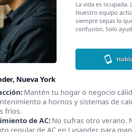
La vida es ocupada.
Nuestro equipo actú
siempre sepas lo que
confusión. Solo ayuda
Habla
nder, Nueva York
acción:
Mantén tu hogar o negocio cálid
tenimiento a hornos y sistemas de cale
 fríos.
imiento de AC:
No sufras otro verano. 
o regular de AC en Lysander para mante