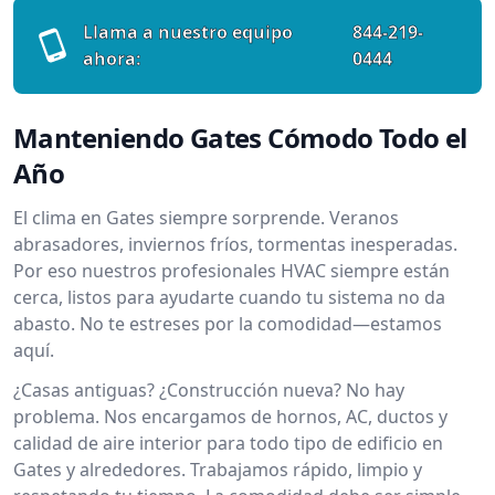
Llama a nuestro equipo
844-219-
ahora:
0444
Manteniendo Gates Cómodo Todo el
Año
El clima en Gates siempre sorprende. Veranos
abrasadores, inviernos fríos, tormentas inesperadas.
Por eso nuestros profesionales HVAC siempre están
cerca, listos para ayudarte cuando tu sistema no da
abasto. No te estreses por la comodidad—estamos
aquí.
¿Casas antiguas? ¿Construcción nueva? No hay
problema. Nos encargamos de hornos, AC, ductos y
calidad de aire interior para todo tipo de edificio en
Gates y alrededores. Trabajamos rápido, limpio y