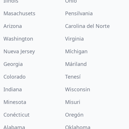
Ilinóis
Ohio
Masachusets
Pensilvania
Arizona
Carolina del Norte
Washington
Virginia
Nueva Jersey
Míchigan
Georgia
Máriland
Colorado
Tenesí
Indiana
Wisconsin
Minesota
Misuri
Conécticut
Oregón
Alabama
Oklahoma